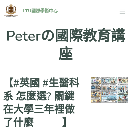
LTU國際學術中心
Peterの國際教育講
座
【#英國 #生醫科
系 怎麼選? 關鍵
在大學三年裡做
了什麼 🧬⚙️】